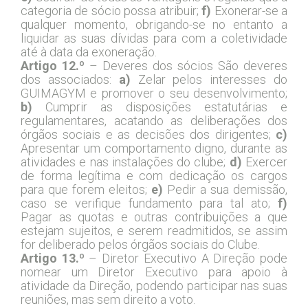
categoria de sócio possa atribuir;
f)
Exonerar-se a
qualquer momento, obrigando-se no entanto a
liquidar as suas dívidas para com a coletividade
até à data da exoneração.
Artigo 12.º
– Deveres dos sócios São deveres
dos associados:
a)
Zelar pelos interesses do
GUIMAGYM e promover o seu desenvolvimento;
b)
Cumprir as disposições estatutárias e
regulamentares, acatando as deliberações dos
órgãos sociais e as decisões dos dirigentes;
c)
Apresentar um comportamento digno, durante as
atividades e nas instalações do clube;
d)
Exercer
de forma legítima e com dedicação os cargos
para que forem eleitos;
e)
Pedir a sua demissão,
caso se verifique fundamento para tal ato;
f)
Pagar as quotas e outras contribuições a que
estejam sujeitos, e serem readmitidos, se assim
for deliberado pelos órgãos sociais do Clube.
Artigo 13.º
– Diretor Executivo A Direção pode
nomear um Diretor Executivo para apoio à
atividade da Direção, podendo participar nas suas
reuniões, mas sem direito a voto.