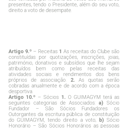
presentes, tendo o Presidente, além do seu voto,
direito a voto de desempate.
Capítulo VI – Regras Gerais de
Funcionamento do Clube
Artigo 9.º
– Receitas
1
As receitas do Clube são
constituídas por quotizações, inscrições, joias,
património, donativos e subsídios que lhe sejam
atribuídos bem como pelas receitas das
atividades sociais e rendimentos dos bens
próprios de associação.
2.
As quotas serão
cobradas anualmente e de acordo com a época
desportiva.
Artigo 10.º
– Sócios
1.
O GUIMAGYM terá as
seguintes categorias de Associados:
a)
Sócio
Fundador – São Sócios Fundadores os
Outorgantes da escritura pública de constituição
do GUIMAGYM, tendo direito a voto;
b)
Sócio
Honorário – São Sócios Honorários as pessoas