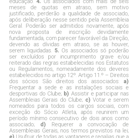
educação.
4.
Os associados com mais de seis
meses de quotas em atraso, sem motivo
justificado, perderão a qualidade de associado,
após deliberação nesse sentido pela Assembleia
Geral. Poderão ser admitidos novamente, após
nova proposta de inscrição devidamente
fundamentada, com parecer favorável da Direção,
devendo as dívidas em atraso, se as houver,
serem liquidadas.
5.
Os associados só poderão
ser excluídos por incumprimento grave e/ou
reiterado das regras estabelecidas nos Estatutos
ou Regulamentos, nomeadamente dos deveres
estabelecidos no artigo 12º. Artigo 11.º – Direitos
dos sócios São direitos dos associados:
a)
Frequentar a sede e as instalações sociais e
desportivas do Clube;
b)
Assistir e participar nas
Assembleias Gerais do Clube;
c)
Votar e serem
nomeados para todos os cargos sociais, com
exceção do Sócio Atleta, após reunirem um
período mínimo consecutivo de dois anos como
associado;
d)
Requerer a convocação de
Assembleias Gerais, nos termos previstos na lei;
e)
Usufruir de todas as vantagens e regalias que a