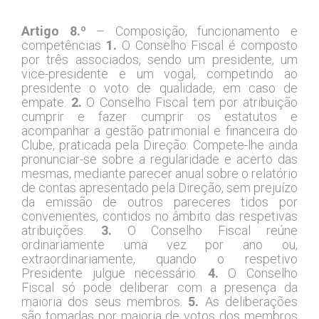
Capítulo V – Conselho Fiscal
Artigo 8.º
– Composição, funcionamento e
competências
1.
O Conselho Fiscal é composto
por três associados, sendo um presidente, um
vice-presidente e um vogal, competindo ao
presidente o voto de qualidade, em caso de
empate.
2.
O Conselho Fiscal tem por atribuição
cumprir e fazer cumprir os estatutos e
acompanhar a gestão patrimonial e financeira do
Clube, praticada pela Direção. Compete-lhe ainda
pronunciar-se sobre a regularidade e acerto das
mesmas, mediante parecer anual sobre o relatório
de contas apresentado pela Direção, sem prejuízo
da emissão de outros pareceres tidos por
convenientes, contidos no âmbito das respetivas
atribuições.
3.
O Conselho Fiscal reúne
ordinariamente uma vez por ano ou,
extraordinariamente, quando o respetivo
Presidente julgue necessário.
4.
O Conselho
Fiscal só pode deliberar com a presença da
maioria dos seus membros.
5.
As deliberações
são tomadas por maioria de votos dos membros