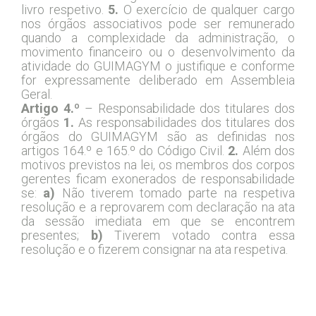
livro respetivo.
5.
O exercício de qualquer cargo
nos órgãos associativos pode ser remunerado
quando a complexidade da administração, o
movimento financeiro ou o desenvolvimento da
atividade do GUIMAGYM o justifique e conforme
for expressamente deliberado em Assembleia
Geral.
Artigo 4.º
– Responsabilidade dos titulares dos
órgãos
1.
As responsabilidades dos titulares dos
órgãos do GUIMAGYM são as definidas nos
artigos 164.º e 165.º do Código Civil.
2.
Além dos
PESQUISAR
motivos previstos na lei, os membros dos corpos
gerentes ficam exonerados de responsabilidade
se:
a)
Não tiverem tomado parte na respetiva
resolução e a reprovarem com declaração na ata
da sessão imediata em que se encontrem
presentes;
b)
Tiverem votado contra essa
resolução e o fizerem consignar na ata respetiva.
Capítulo III – Assembleia Geral