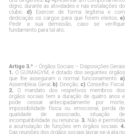
digno, durante as atividades e nas instalações do
clube;
d)
Exercer de forma legítima e com
dedicação os cargos para que forem eleitos;
e)
Pedir a sua demissão, caso se verifique
fundamento para tal ato;
Capítulo II – Órgãos Sociais
Artigo 3.º
– Órgãos Sociais – Disposições Gerais
1.
O GUIMAGYM, é dotado dos seguintes órgãos
que lhe asseguram o normal funcionamento:
a)
Assembleia Geral;
b)
Direção;
c)
Conselho Fiscal.
2.
O mandato dos respetivos membros dos
órgãos sociais tem a duração de quatro anos e
pode cessar antecipadamente por morte,
impossibilidade física ou emocional, perda de
qualidade de associado, situação de
incompatibilidade ou renúncia.
3.
Não é permitida
a acumulação de funções em órgãos sociais.
4.
Das reuniões dos órgãos sociais lavrar-se-á ata no