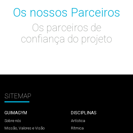
Os nossos Parceiros
Os parceiros de
confiança do projeto
SITEMAP
GUIMAGYM
DISCIPLINAS
Sobre nós
Artística
Missão, Valores e Visão
Rítmica