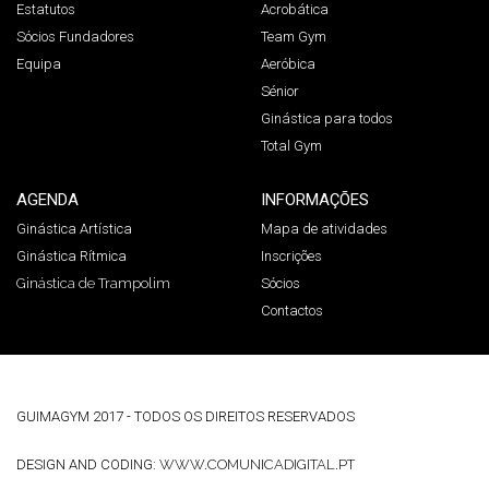
Estatutos
Acrobática
Sócios Fundadores
Team Gym
Equipa
Aeróbica
Sénior
Ginástica para todos
Total Gym
AGENDA
INFORMAÇÕES
Ginástica Artística
Mapa de atividades
Ginástica Rítmica
Inscrições
Ginástica de Trampolim
Sócios
Contactos
GUIMAGYM 2017 - TODOS OS DIREITOS RESERVADOS
DESIGN AND CODING:
WWW.COMUNICADIGITAL.PT